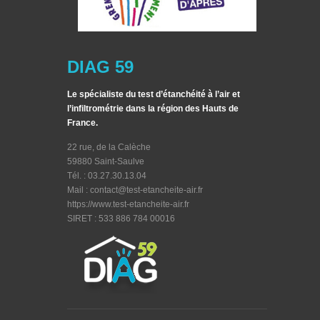
DIAG 59
Le spécialiste du test d’étanchéité à l’air et
l’infiltrométrie dans la région des Hauts de
France.
22 rue, de la Calèche
59880 Saint-Saulve
Tél. : 03.27.30.13.04
Mail : contact@test-etancheite-air.fr
https://www.test-etancheite-air.fr
SIRET : 533 886 784 00016